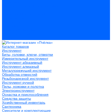
Герметики
Пистолеты для пены и герметиков
Клеи
Лакокрасочные материалы
Растворители
Распродажа
Компания
Акции и объявления
Оплата и доставка
Контакты
Каталог товаров
Инструмент
Биты, головки, ключи, отвертки
Измерительный инструмент
Инструмент абразивный
Инструмент алмазный
Металлорежущий инструмент
Обработка отверстий
Резьбонарезной инструмент
Инструмент ручной
Пилы, ножовки и полотна
Электроинструмент
Оснастка и приспособления
Средства защиты
Хозяйственный инвентарь
Сантехника
Смесители и комплектующие