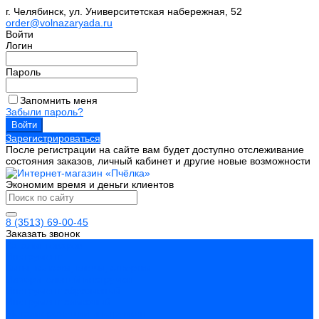
г. Челябинск, ул. Университетская набережная, 52
order@volnazaryada.ru
Войти
Логин
Пароль
Запомнить меня
Забыли пароль?
Зарегистрироваться
После регистрации на сайте вам будет доступно отслеживание
состояния заказов, личный кабинет и другие новые возможности
Экономим время и деньги клиентов
8 (3513) 69-00-45
Заказать звонок
Каталог товаров
Инструмент
Биты, головки, ключи, отвертки
Измерительный инструмент
Инструмент абразивный
Инструмент алмазный
Металлорежущий инструмент