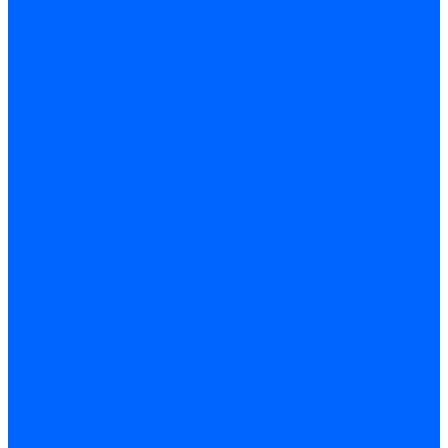
Строительные емкости
Шпатели и гладилки
Пилы, ножовки и полотна
Ножовки по дереву
Ножовки по металлу и ручные лобзики
Пилки для электролобзика
Полотна ножовочные
Электроинструмент
Болгарки (УШМ) и запчасти
оснастка для УШМ
УШМ (болгарки)
Сварочное оборудование
Аппараты сварочные
Сварочные горелки
Сварочные принадлежности
Сварочные электроды и проволока
Дрели и шуруповерты аккумуляторные
Дрели и шуруповерты сетевые
Клеевые пистолеты и стержни
Паяльники пластиковых труб
насадки
паяльники
Перфораторы
Пилы (циркулярки)
Фены пушки и краскопульты
Лобзики
Точильные станки
Шлифмашины