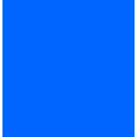
Кабели, провода, шнуры
Кабель коаксиальный (телевизионный)
Кабель связи (информационный)
Электроустановочные изделия
Розетки
Розетки силовые (штепсельные)
Розетки информационные
Розетки телевизионные
Вилки и гнезда штепсельные
Выключатели
Блок розетка-выключатель
Рамки
Разъемы силовые
Разъемы РШ-ВШ
Вилки каучуковые
Розетки каучуковые
Удлинители и сетевые фильтры
Тройники и переходники штепсельные
Звонки
Аксессуары для электроустановки
Изделия для электромонтажа
Изоляция и маркировка
Изолента
Трубка термоусадочная
Зажимы ответвительные
Зажимы ответвительные слаботочные
Зажимы ответвительные силовые
Клеммные колодки винтовые