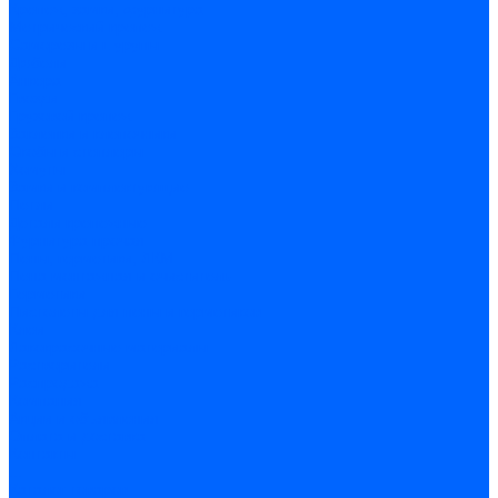
Крепеж, замки, фурнитура
Метрический крепеж
Саморезы и шурупы
Дюбели
Анкера
Гвозди
Грузовой крепеж
Заклепки и клепочники
Скобы и степлеры
Хомуты
Замки и комплектующие
Петли
Детали крепежные
Фурнитура прочая
Пены, герметики, ЛКМ
Пена монтажная и очиститель
Герметики
Пистолеты для пены и герметиков
Клеи
Лакокрасочные материалы
Растворители
Распродажа
Компания
Акции и объявления
Оплата и доставка
Контакты
...
Каталог товаров