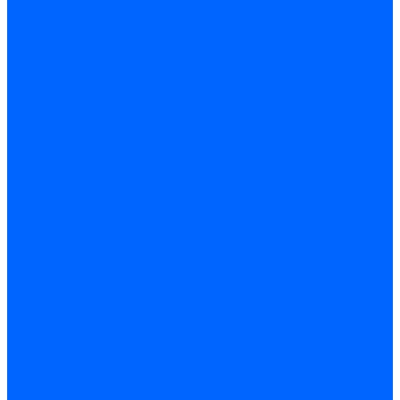
Соединительные изолирующие зажимы (СИЗ)
Наконечники и гильзы слаботочные
Гильзы соединительные изолированные
Наконечники втулочные
Наконечники кольцевые и вилочные
Разъемы изолированные
Наконечники штыревые
Строительно-монтажные клеммы СМК
Наконечники и гильзы силовые
Гильзы силовые
Наконечники силовые
Шайбы алюмо-медные
Скобы крепежные
Элементы телекоммуникации
Системы прокладки кабеля
Кабель-каналы
Труба гофрированная
Коробки монтажные
Арматура для СИП
Щитки и принадлежности
Щитки и боксы
DIN-рейки и ограничители
Сальники ввод кабеля
Шины нулевые
Шины соединительные PIN и FORK
Клеммы и клеммные блоки
Прочие принадлежности
Модульное оборудование