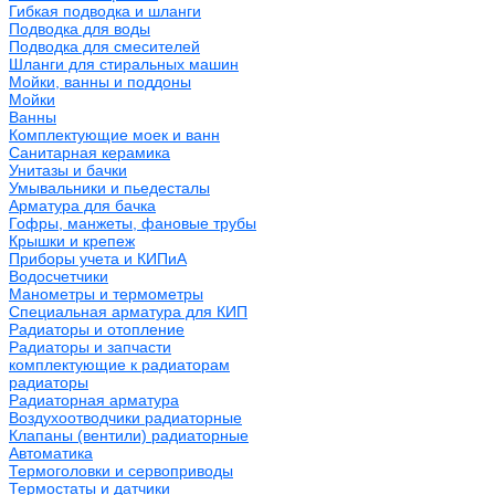
Гибкая подводка и шланги
Подводка для воды
Подводка для смесителей
Шланги для стиральных машин
Мойки, ванны и поддоны
Мойки
Ванны
Комплектующие моек и ванн
Санитарная керамика
Унитазы и бачки
Умывальники и пьедесталы
Арматура для бачка
Гофры, манжеты, фановые трубы
Крышки и крепеж
Приборы учета и КИПиА
Водосчетчики
Манометры и термометры
Специальная арматура для КИП
Радиаторы и отопление
Радиаторы и запчасти
комплектующие к радиаторам
радиаторы
Радиаторная арматура
Воздухоотводчики радиаторные
Клапаны (вентили) радиаторные
Автоматика
Термоголовки и сервоприводы
Термостаты и датчики