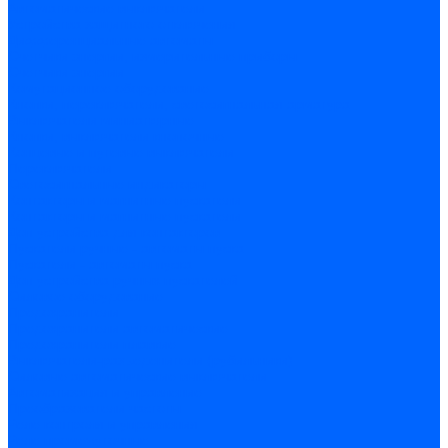
Автоматические выключатели
Устройства защитного отключения
Дифференциальные автоматы
Счетчики энергии, измерительные приборы
Счетчики энергии
Комутационное оборудование
Кнопки, переключатели, светосигнальная арматура
Выключатели миниатюрные
Кнопки, выключатели кнопочные
Концевые и путевые выключатели
Переключатели
Светосигнальные индикаторы
Контакторы и магнитные пускатели
Контакторы и магнитные пускатели
Доп устройства для контакторов
Пускатели ручные - автоматы пуска
Пускатели - автоматы пуска
Доп устройства ручных пускателей
Силовое оборудование
Предохранители
Предохранители автоматические
Предохранители плавкие
Выключатели-разъеденители (рубильники)
Силовые автоматические выключатели
Автоматизация и управление
Преобразователи частоты
Реле контроля и управления
Реле промежуточные