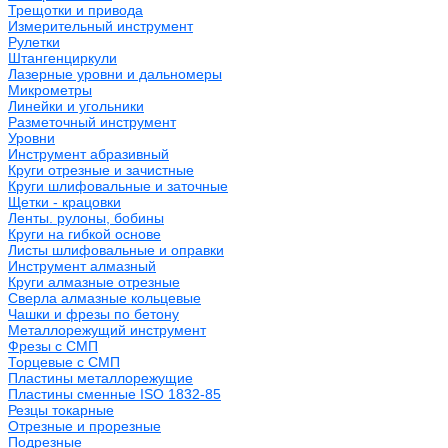
Трещотки и привода
Измерительный инструмент
Рулетки
Штангенциркули
Лазерные уровни и дальномеры
Микрометры
Линейки и угольники
Разметочный инструмент
Уровни
Инструмент абразивный
Круги отрезные и зачистные
Круги шлифовальные и заточные
Щетки - крацовки
Ленты. рулоны, бобины
Круги на гибкой основе
Листы шлифовальные и оправки
Инструмент алмазный
Круги алмазные отрезные
Сверла алмазные кольцевые
Чашки и фрезы по бетону
Металлорежущий инструмент
Фрезы с СМП
Торцевые с СМП
Пластины металлорежущие
Пластины сменные ISO 1832-85
Резцы токарные
Отрезные и прорезные
Подрезные