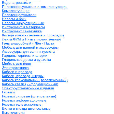
Водонагреватели
Полотенцесушители и комплектующие
Комплектующие
Полотенцесушители
Насосы и баки
Насосы циркуляционные
Инструмент и материалы
Инструмент сантехника
Кольца уплотнительные и прокладки
Лента ФУМ и Нить уплотнительная
Гель анаэробный - Лён - Паста
Мебель для ванной и аксессуары
Аксессуары для ванн и туалета
Гардины карнизы и шторки
Гладильные доски и сушилки
Мебель для ванн
Электротехника
Кабели и провода
Кабели, провода, шнуры
Кабель коаксиальный (телевизионный)
Кабель связи (информационный)
Электроустановочные изделия
Розетки
Розетки силовые (штепсельные)
Розетки информационные
Розетки телевизионные
Вилки и гнезда штепсельные
Выключатели