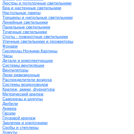
Люстры и потолочные светильники
Бра и настенные светильники
Настольные лампы
Торшеры и напольные светильники
Линейные светильники
Панельные светильники
Точечные светильники
Споты - поворотные светильники
Уличные светильники и прожекторы
Фонари
Гирлянды.Ночники.Картины
Часы
Детали и комплектующие
Системы вентиляции
Вентиляторы
Люки ревизионные
Распределители воздуха
Системы воздуховодов
Крепеж, замки, фурнитура
Метрический крепеж
Саморезы и шурупы
Дюбели
Анкера
Гвозди
Грузовой крепеж
Заклепки и клепочники
Скобы и степлеры
Хомуты