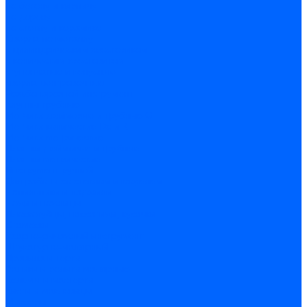
по бетону и кирпичу
по дереву
по стеклу и керамике
Сверла по металлу
c цилиндрическим хвостовиком
c коническим хвостовиком
cтупенчатые и конусные
сверла центровочные
Резьбонарезной инструмент
Клуппы трубные
Метчики дюймовые и трубные G
Метчики конические Rc и К
Метчики метрические
Плашки дюймовые и трубные
Плашки метрические
Инструмент ручной
Для работы со стеклом и кафелем
Напильники и надфили
Ножи и ножницы
Плоскогубцы, пассатижи, кусачки
Стамески
Ударно-рычажный инструмент
Штукатурно-малярный
Правила и терки
Валики и ролики малярные
Кельмы и мастерки
Кисти и макловицы
Миксеры