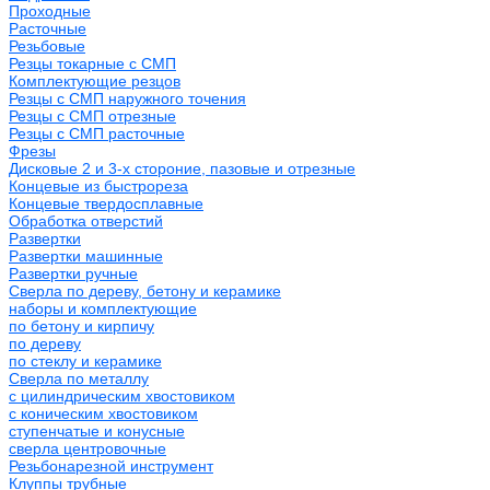
Проходные
Расточные
Резьбовые
Резцы токарные с СМП
Комплектующие резцов
Резцы с СМП наружного точения
Резцы с СМП отрезные
Резцы с СМП расточные
Фрезы
Дисковые 2 и 3-х стороние, пазовые и отрезные
Концевые из быстрореза
Концевые твердосплавные
Обработка отверстий
Развертки
Развертки машинные
Развертки ручные
Сверла по дереву, бетону и керамике
наборы и комплектующие
по бетону и кирпичу
по дереву
по стеклу и керамике
Сверла по металлу
c цилиндрическим хвостовиком
c коническим хвостовиком
cтупенчатые и конусные
сверла центровочные
Резьбонарезной инструмент
Клуппы трубные