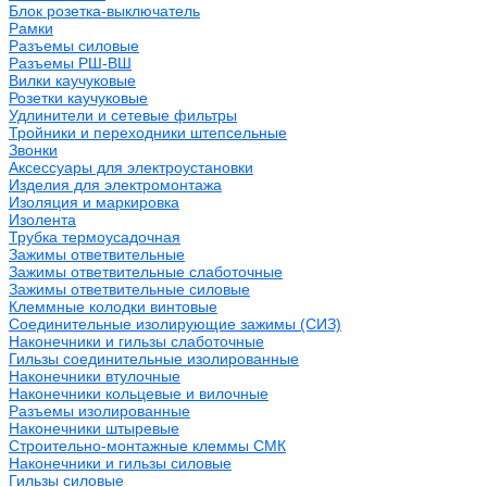
Блок розетка-выключатель
Рамки
Разъемы силовые
Разъемы РШ-ВШ
Вилки каучуковые
Розетки каучуковые
Удлинители и сетевые фильтры
Тройники и переходники штепсельные
Звонки
Аксессуары для электроустановки
Изделия для электромонтажа
Изоляция и маркировка
Изолента
Трубка термоусадочная
Зажимы ответвительные
Зажимы ответвительные слаботочные
Зажимы ответвительные силовые
Клеммные колодки винтовые
Соединительные изолирующие зажимы (СИЗ)
Наконечники и гильзы слаботочные
Гильзы соединительные изолированные
Наконечники втулочные
Наконечники кольцевые и вилочные
Разъемы изолированные
Наконечники штыревые
Строительно-монтажные клеммы СМК
Наконечники и гильзы силовые
Гильзы силовые