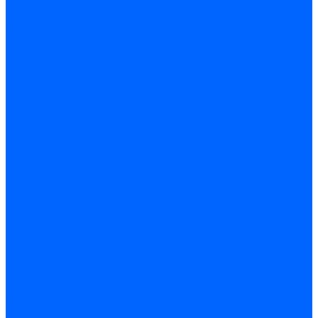
Модульное оборудование
Счетчики энергии, измерительные приборы
Комутационное оборудование
Силовое оборудование
Автоматизация и управление
Инструмент электрика
Батарейки
Освещение и светотехника
Лампы
Светодиодная лента
Люстры и потолочные светильники
Бра и настенные светильники
Настольные лампы
Торшеры и напольные светильники
Линейные светильники
Панельные светильники
Точечные светильники
Споты - поворотные светильники
Уличные светильники и прожекторы
Фонари
Гирлянды.Ночники.Картины
Часы
Детали и комплектующие
Системы вентиляции
Вентиляторы
Люки ревизионные
Распределители воздуха
Системы воздуховодов