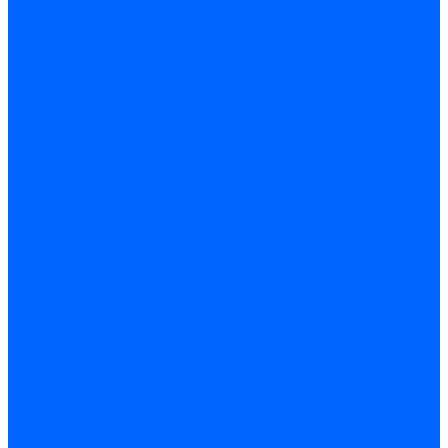
Саморезы по ГВЛ
Саморезы клопы
Саморез для оконных профилей
Саморез кровельный
Винт конфирмат
Шуруп-саморез универсальный
Шурупы сантехнические
Шурупы-крючки
Дюбели
Дюбель-гвоздь
Дюбель-пробка
Дюбель-хомут
Дюбели Молли и складные
Анкера
Анкер забивной
Анкер рамный
Анкер с гайкой
Анкер с крюком и кольцом
Анкерный болт
Гвозди
Гвозди декоративные мебельные
Гвозди строительные
Гвозди толевые
Гвозди финишные
Грузовой крепеж
Заклепки и клепочники
Заклепка вытяжная
Заклепочник