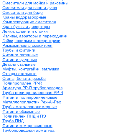
Смесители для мойки и раковины
Смесители для ванн и душа
Смесители для биде
Краны водоразборные
Комплектующие смесителя
Кран-буксы и диверторы
Лейки, шланги и стойки
Изливы, аэраторы и переходники
Гайки, шпильки и эксцентрики
Ремкомплекты смесителя
Трубы и фитинги
Фитинги латунные
Фитинги чугунные
Детали стальные
Муфты, контргайки, заглушки
Отводы стальные
Сгоны, бочата, резьбы
Полипропилен PP-R
Арматура PP-R трубопроводов
Труба полипропиленовая PP-R
Фитинги полипропиленовые
Металлопопластик Pex-Al-Pex
Трубы маталлополимерные
Фитинги обжимные
Полиэтилен ПНД и ПЭ
Труба ПНД
Фитинги компрессионные
Трубопроводная арматура