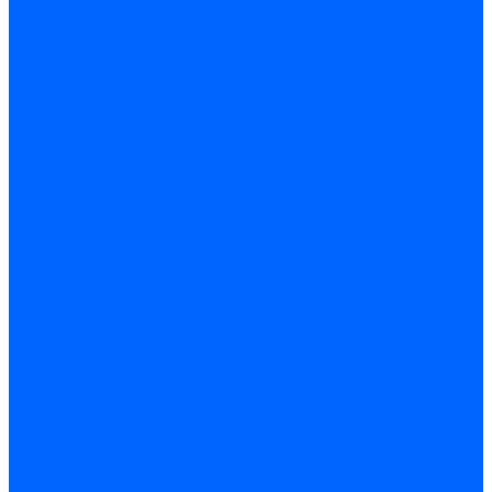
Обработка отверстий
Резьбонарезной инструмент
Инструмент ручной
Пилы, ножовки и полотна
Электроинструмент
Оснастка и приспособления
Средства защиты
Хозяйственный инвентарь
Сантехника
Смесители и комплектующие
Трубы и фитинги
Трубопроводная арматура
Системы канализации
Сифоны и запчасти
Гибкая подводка и шланги
Мойки, ванны и поддоны
Санитарная керамика
Приборы учета и КИПиА
Радиаторы и отопление
Насосы и баки
Инструмент и материалы
Мебель для ванной и аксессуары
Электротехника
Кабели и провода
Электроустановочные изделия
Изделия для электромонтажа
Системы прокладки кабеля
Щитки и принадлежности