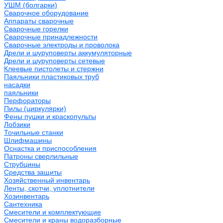
УШМ (болгарки)
Сварочное оборудование
Аппараты сварочные
Сварочные горелки
Сварочные принадлежности
Сварочные электроды и проволока
Дрели и шуруповерты аккумуляторные
Дрели и шуруповерты сетевые
Клеевые пистолеты и стержни
Паяльники пластиковых труб
насадки
паяльники
Перфораторы
Пилы (циркулярки)
Фены пушки и краскопульты
Лобзики
Точильные станки
Шлифмашины
Оснастка и приспособления
Патроны сверлильные
Струбцины
Средства защиты
Хозяйственный инвентарь
Ленты, скотчи, уплотнители
Хозинвентарь
Сантехника
Смесители и комплектующие
Смесители и краны водоразборные