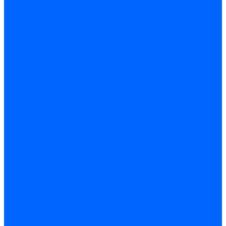
Скобы и степлеры
Хомуты
Хомут пластиковый
Хомут сантехнический
Хомут червячный
Замки и комплектующие
Задвижки, щеколды, крючки
Замки врезные
Замки навесные
Замки накладные
Защелки дверные
Механизмы цилиндровые/Личинки
Проушины для навесных замков
Петли
Накладные
Мебельные
Приварные
Детали крепежные
Лента перфорированная
Пластина крепежная
Уголки, кронштейны, угольники
Фурнитура прочая
Ручки и накладки
Фурнитура пластиковых окон
Фурнитура дверная
Фурнитура мебельная
Пены, герметики, ЛКМ
Пена монтажная и очиститель