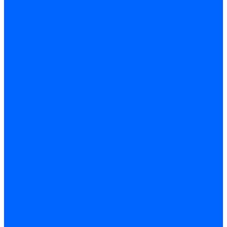
Системы канализации
ВК Трубы
ВК Фасонные части
Манжеты и кольца
Сифоны и запчасти
Сифоны для моек и раковин
Сифоны гофрированные и гибкие трубы
Сифоны для ванн и поддонов
Трапы душевые
Запчасти к сифонам
Гибкая подводка и шланги
Подводка для воды
Подводка для смесителей
Шланги для стиральных машин
Мойки, ванны и поддоны
Мойки
Ванны
Комплектующие моек и ванн
Санитарная керамика
Унитазы и бачки
Умывальники и пьедесталы
Арматура для бачка
Гофры, манжеты, фановые трубы
Крышки и крепеж
Приборы учета и КИПиА
Водосчетчики
Манометры и термометры
Специальная арматура для КИП