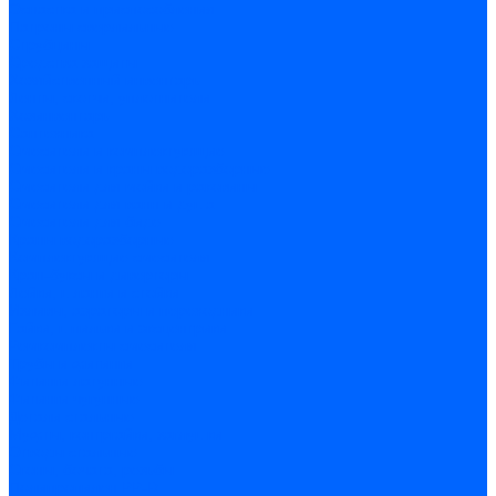
Оснастка и приспособления
Патроны сверлильные
Струбцины
Средства защиты
Хозяйственный инвентарь
Ленты, скотчи, уплотнители
Хозинвентарь
Сантехника
Смесители и комплектующие
Смесители и краны водоразборные
Смесители для мойки и раковины
Смесители для ванн и душа
Смесители для биде
Краны водоразборные
Комплектующие смесителя
Кран-буксы и диверторы
Лейки, шланги и стойки
Изливы, аэраторы и переходники
Гайки, шпильки и эксцентрики
Ремкомплекты смесителя
Трубы и фитинги
Фитинги латунные
Фитинги чугунные
Детали стальные
Муфты, контргайки, заглушки
Отводы стальные
Сгоны, бочата, резьбы
Полипропилен PP-R