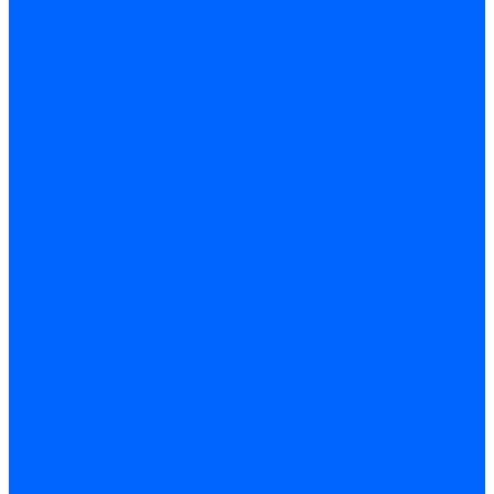
Стабилизаторы
Электродвигатели
Инструмент электрика
Зажимы
Мультимеры и индикаторы
Обжим и зачистка
Паяльники и припои
Батарейки
Освещение и светотехника
Лампы
Накаливания
Светодиодные
Светодиодные точечные и капсулы
Галогенные
Люминисцентные
Светодиодная лента
Лента и гибкий неон
Блоки питания лент
Контроллеры и диммеры
Усилители
Коннекторы для лент
Профили для лент
Люстры и потолочные светильники
Бра и настенные светильники
Настольные лампы
Торшеры и напольные светильники
Линейные светильники
Панельные светильники