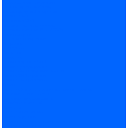
Сверла алмазные кольцевые
Чашки и фрезы по бетону
Металлорежущий инструмент
Фрезы с СМП
Торцевые с СМП
Пластины металлорежущие
Пластины сменные ISO 1832-85
Резцы токарные
Отрезные и прорезные
Подрезные
Проходные
Расточные
Резьбовые
Резцы токарные с СМП
Комплектующие резцов
Резцы с СМП наружного точения
Резцы с СМП отрезные
Резцы с СМП расточные
Фрезы
Дисковые 2 и 3-х стороние, пазовые и отрезные
Концевые из быстрореза
Концевые твердосплавные
Обработка отверстий
Развертки
Развертки машинные
Развертки ручные
Сверла по дереву, бетону и керамике
наборы и комплектующие