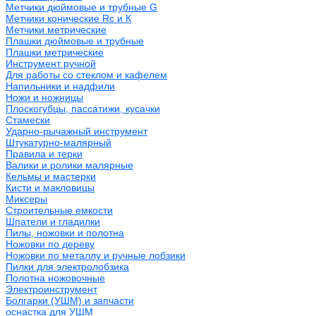
Метчики дюймовые и трубные G
Метчики конические Rc и К
Метчики метрические
Плашки дюймовые и трубные
Плашки метрические
Инструмент ручной
Для работы со стеклом и кафелем
Напильники и надфили
Ножи и ножницы
Плоскогубцы, пассатижи, кусачки
Стамески
Ударно-рычажный инструмент
Штукатурно-малярный
Правила и терки
Валики и ролики малярные
Кельмы и мастерки
Кисти и макловицы
Миксеры
Строительные емкости
Шпатели и гладилки
Пилы, ножовки и полотна
Ножовки по дереву
Ножовки по металлу и ручные лобзики
Пилки для электролобзика
Полотна ножовочные
Электроинструмент
Болгарки (УШМ) и запчасти
оснастка для УШМ