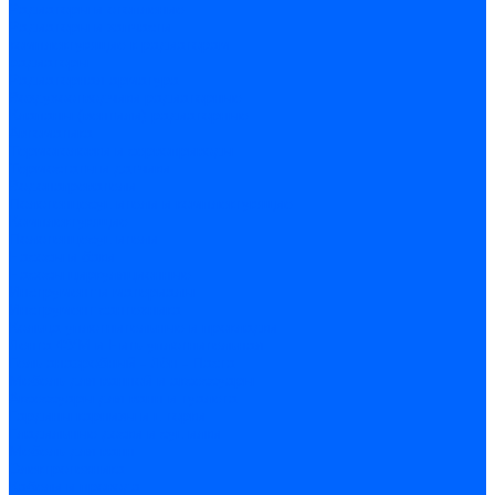
Радиаторы и отопление
Радиаторы и запчасти
комплектующие к радиаторам
радиаторы
Радиаторная арматура
Воздухоотводчики радиаторные
Клапаны (вентили) радиаторные
Автоматика
Термоголовки и сервоприводы
Термостаты и датчики
Водонагреватели
Полотенцесушители и комплектующие
Комплектующие
Полотенцесушители
Насосы и баки
Насосы циркуляционные
Инструмент и материалы
Инструмент сантехника
Кольца уплотнительные и прокладки
Лента ФУМ и Нить уплотнительная
Гель анаэробный - Лён - Паста
Мебель для ванной и аксессуары
Аксессуары для ванн и туалета
Гардины карнизы и шторки
Гладильные доски и сушилки
Мебель для ванн
Электротехника
Кабели и провода