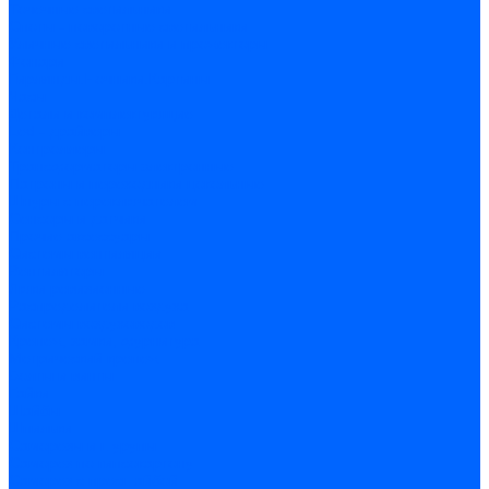
Точечные светильники
Споты - поворотные светильники
Уличные светильники и прожекторы
Фонари
Гирлянды.Ночники.Картины
Часы
Детали и комплектующие
Led - драйверы
Контроллеры
Трансформаторы электронные
Патроны и переходники цокольные
Шнуры с переключателем
Сенсоры и датчики
Прочие аксессуары
Системы вентиляции
Вентиляторы
Люки ревизионные
Распределители воздуха
Системы воздуховодов
Крепеж, замки, фурнитура
Метрический крепеж
Болты и винты
Гайки
Шайбы
Шпильки
Саморезы и шурупы
Саморез по гипсокартону
Саморез с пресшайбой