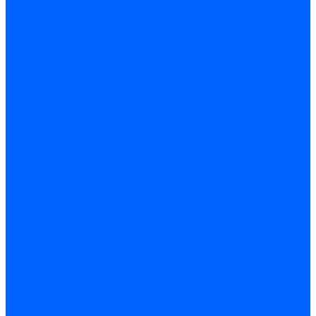
Инструмент
Биты, головки, ключи, отвертки
Отвертки
Ключи гаечные
Биты
Головки торцевые
Ключи имбусовые
Ключи разводные
Ключи трубные
Наборы ключей
Трещотки и привода
Измерительный инструмент
Рулетки
Штангенциркули
Лазерные уровни и дальномеры
Микрометры
Линейки и угольники
Разметочный инструмент
Уровни
Инструмент абразивный
Круги отрезные и зачистные
Круги шлифовальные и заточные
Щетки - крацовки
Ленты. рулоны, бобины
Круги на гибкой основе
Листы шлифовальные и оправки
Инструмент алмазный
Круги алмазные отрезные