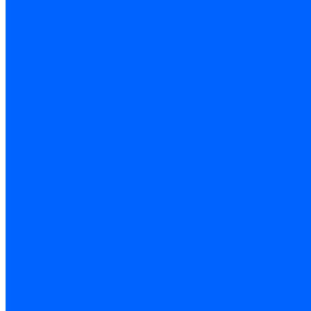
Инструмент алмазный
Металлорежущий инструмент
Обработка отверстий
Резьбонарезной инструмент
Инструмент ручной
Пилы, ножовки и полотна
Электроинструмент
Оснастка и приспособления
Средства защиты
Хозяйственный инвентарь
Сантехника
Смесители и комплектующие
Трубы и фитинги
Трубопроводная арматура
Системы канализации
Сифоны и запчасти
Гибкая подводка и шланги
Мойки, ванны и поддоны
Санитарная керамика
Приборы учета и КИПиА
Радиаторы и отопление
Насосы и баки
Инструмент и материалы
Мебель для ванной и аксессуары
Электротехника
Кабели и провода
Электроустановочные изделия
Изделия для электромонтажа