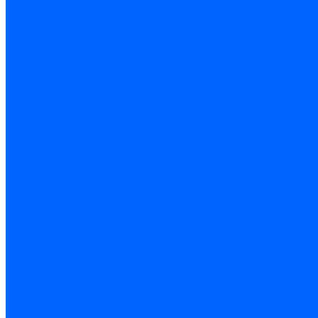
Инструмент алмазный
Круги алмазные отрезные
Сверла алмазные кольцевые
Чашки и фрезы по бетону
Металлорежущий инструмент
Фрезы с СМП
Торцевые с СМП
Пластины металлорежущие
Пластины сменные ISO 1832-85
Резцы токарные
Отрезные и прорезные
Подрезные
Проходные
Расточные
Резьбовые
Резцы токарные с СМП
Комплектующие резцов
Резцы с СМП наружного точения
Резцы с СМП отрезные
Резцы с СМП расточные
Фрезы
Дисковые 2 и 3-х стороние, пазовые и отрезные
Концевые из быстрореза
Концевые твердосплавные
Обработка отверстий
Развертки
Развертки машинные
Развертки ручные