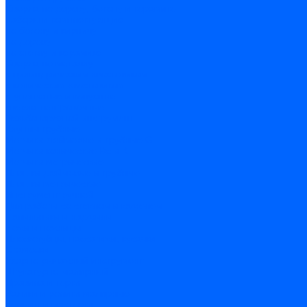
Сверла по дереву, бетону и керамике
наборы и комплектующие
по бетону и кирпичу
по дереву
по стеклу и керамике
Сверла по металлу
c цилиндрическим хвостовиком
c коническим хвостовиком
cтупенчатые и конусные
сверла центровочные
Резьбонарезной инструмент
Клуппы трубные
Метчики дюймовые и трубные G
Метчики конические Rc и К
Метчики метрические
Плашки дюймовые и трубные
Плашки метрические
Инструмент ручной
Для работы со стеклом и кафелем
Напильники и надфили
Ножи и ножницы
Плоскогубцы, пассатижи, кусачки
Стамески
Ударно-рычажный инструмент
Штукатурно-малярный
Правила и терки
Валики и ролики малярные
Кельмы и мастерки