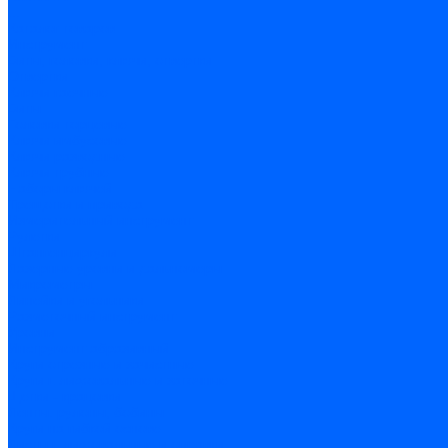
...
Каталог товаров
Инструмент
Биты, головки, ключи, отвертки
Отвертки
Ключи гаечные
Биты
Головки торцевые
Ключи имбусовые
Ключи разводные
Ключи трубные
Наборы ключей
Трещотки и привода
Измерительный инструмент
Рулетки
Штангенциркули
Лазерные уровни и дальномеры
Микрометры
Линейки и угольники
Разметочный инструмент
Уровни
Инструмент абразивный
Круги отрезные и зачистные
Круги шлифовальные и заточные
Щетки - крацовки
Ленты. рулоны, бобины
Круги на гибкой основе
Листы шлифовальные и оправки