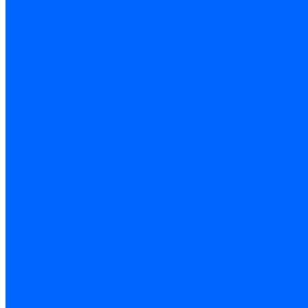
Кисти и макловицы
Миксеры
Строительные емкости
Шпатели и гладилки
Пилы, ножовки и полотна
Ножовки по дереву
Ножовки по металлу и ручные лобзики
Пилки для электролобзика
Полотна ножовочные
Электроинструмент
Болгарки (УШМ) и запчасти
оснастка для УШМ
УШМ (болгарки)
Сварочное оборудование
Аппараты сварочные
Сварочные горелки
Сварочные принадлежности
Сварочные электроды и проволока
Дрели и шуруповерты аккумуляторные
Дрели и шуруповерты сетевые
Клеевые пистолеты и стержни
Паяльники пластиковых труб
насадки
паяльники
Перфораторы
Пилы (циркулярки)
Фены пушки и краскопульты
Лобзики