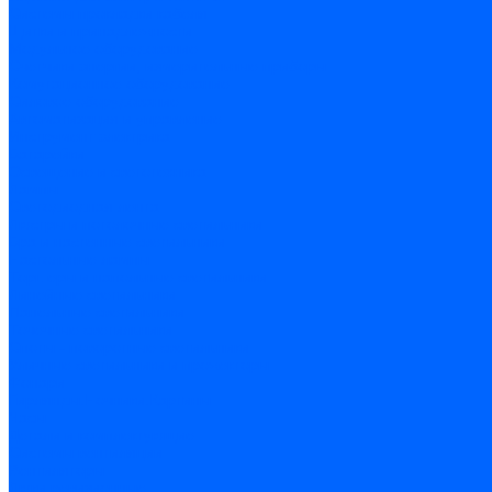
Системы прокладки кабеля
Щитки и принадлежности
Модульное оборудование
Счетчики энергии, измерительные приборы
Комутационное оборудование
Силовое оборудование
Автоматизация и управление
Инструмент электрика
Батарейки
Освещение и светотехника
Лампы
Светодиодная лента
Люстры и потолочные светильники
Бра и настенные светильники
Настольные лампы
Торшеры и напольные светильники
Линейные светильники
Панельные светильники
Точечные светильники
Споты - поворотные светильники
Уличные светильники и прожекторы
Фонари
Гирлянды.Ночники.Картины
Часы
Детали и комплектующие
Системы вентиляции
Вентиляторы
Люки ревизионные