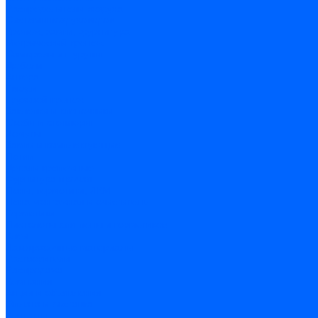
Распределители воздуха
Системы воздуховодов
Крепеж, замки, фурнитура
Метрический крепеж
Саморезы и шурупы
Дюбели
Анкера
Гвозди
Грузовой крепеж
Заклепки и клепочники
Скобы и степлеры
Хомуты
Замки и комплектующие
Петли
Детали крепежные
Фурнитура прочая
Пены, герметики, ЛКМ
Пена монтажная и очиститель
Герметики
Пистолеты для пены и герметиков
Клеи
Лакокрасочные материалы
Растворители
Распродажа
Компания
Акции и объявления
Оплата и доставка
Контакты