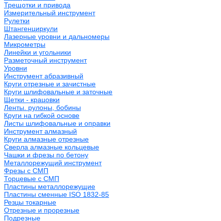
Трещотки и привода
Измерительный инструмент
Рулетки
Штангенциркули
Лазерные уровни и дальномеры
Микрометры
Линейки и угольники
Разметочный инструмент
Уровни
Инструмент абразивный
Круги отрезные и зачистные
Круги шлифовальные и заточные
Щетки - крацовки
Ленты. рулоны, бобины
Круги на гибкой основе
Листы шлифовальные и оправки
Инструмент алмазный
Круги алмазные отрезные
Сверла алмазные кольцевые
Чашки и фрезы по бетону
Металлорежущий инструмент
Фрезы с СМП
Торцевые с СМП
Пластины металлорежущие
Пластины сменные ISO 1832-85
Резцы токарные
Отрезные и прорезные
Подрезные