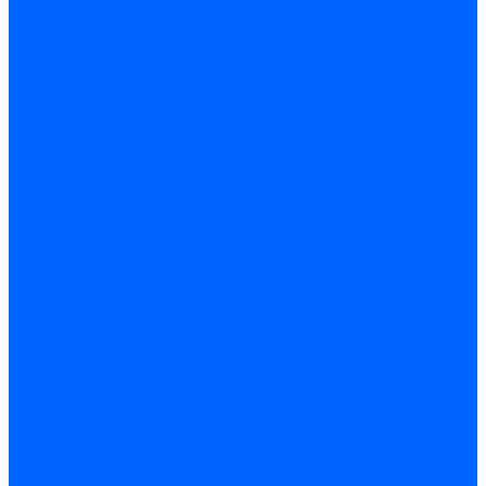
Саморезы по ГВЛ
Саморезы клопы
Саморез для оконных профилей
Саморез кровельный
Винт конфирмат
Шуруп-саморез универсальный
Шурупы сантехнические
Шурупы-крючки
Дюбели
Дюбель-гвоздь
Дюбель-пробка
Дюбель-хомут
Дюбели Молли и складные
Анкера
Анкер забивной
Анкер рамный
Анкер с гайкой
Анкер с крюком и кольцом
Анкерный болт
Гвозди
Гвозди декоративные мебельные
Гвозди строительные
Гвозди толевые
Гвозди финишные
Грузовой крепеж
Заклепки и клепочники
Заклепка вытяжная
Заклепочник