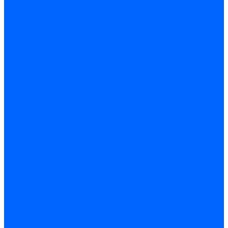
Модульное оборудование
Счетчики энергии, измерительные приборы
Комутационное оборудование
Силовое оборудование
Автоматизация и управление
Инструмент электрика
Батарейки
Освещение и светотехника
Лампы
Светодиодная лента
Люстры и потолочные светильники
Бра и настенные светильники
Настольные лампы
Торшеры и напольные светильники
Линейные светильники
Панельные светильники
Точечные светильники
Споты - поворотные светильники
Уличные светильники и прожекторы
Фонари
Гирлянды.Ночники.Картины
Часы
Детали и комплектующие
Системы вентиляции
Вентиляторы
Люки ревизионные
Распределители воздуха
Системы воздуховодов