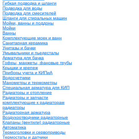
Гибкая подводка и шланги
Подводка для воды
Подводка для смесителей
Шланги для стиральных машин
Мойки, ванны и поддоны
Мойки
Ванны
Комплектующие моек и ванн
Санитарная керамика
Унитазы и бачки
Умывальники и пьедесталы
Арматура для бачка
Гофры, манжеты, фановые трубы
Крышки и крепеж
Приборы учета и КИПиА
Водосчетчики
Манометры и термометры
Специальная арматура для КИП
Радиаторы и отопление
Радиаторы и запчасти
комплектующие к радиаторам
радиаторы
Радиаторная арматура
Воздухоотводчики радиаторные
Клапаны (вентили) радиаторные
Автоматика
Термоголовки и сервоприводы
Термостаты и датчики