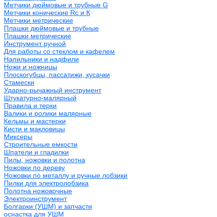
Метчики дюймовые и трубные G
Метчики конические Rc и К
Метчики метрические
Плашки дюймовые и трубные
Плашки метрические
Инструмент ручной
Для работы со стеклом и кафелем
Напильники и надфили
Ножи и ножницы
Плоскогубцы, пассатижи, кусачки
Стамески
Ударно-рычажный инструмент
Штукатурно-малярный
Правила и терки
Валики и ролики малярные
Кельмы и мастерки
Кисти и макловицы
Миксеры
Строительные емкости
Шпатели и гладилки
Пилы, ножовки и полотна
Ножовки по дереву
Ножовки по металлу и ручные лобзики
Пилки для электролобзика
Полотна ножовочные
Электроинструмент
Болгарки (УШМ) и запчасти
оснастка для УШМ