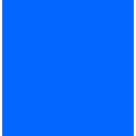
Инструмент
Биты, головки, ключи, отвертки
Отвертки
Ключи гаечные
Биты
Головки торцевые
Ключи имбусовые
Ключи разводные
Ключи трубные
Наборы ключей
Трещотки и привода
Измерительный инструмент
Рулетки
Штангенциркули
Лазерные уровни и дальномеры
Микрометры
Линейки и угольники
Разметочный инструмент
Уровни
Инструмент абразивный
Круги отрезные и зачистные
Круги шлифовальные и заточные
Щетки - крацовки
Ленты. рулоны, бобины
Круги на гибкой основе
Листы шлифовальные и оправки
Инструмент алмазный
Круги алмазные отрезные