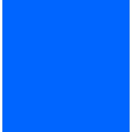
Строительные емкости
Шпатели и гладилки
Пилы, ножовки и полотна
Ножовки по дереву
Ножовки по металлу и ручные лобзики
Пилки для электролобзика
Полотна ножовочные
Электроинструмент
Болгарки (УШМ) и запчасти
оснастка для УШМ
УШМ (болгарки)
Сварочное оборудование
Аппараты сварочные
Сварочные горелки
Сварочные принадлежности
Сварочные электроды и проволока
Дрели и шуруповерты аккумуляторные
Дрели и шуруповерты сетевые
Клеевые пистолеты и стержни
Паяльники пластиковых труб
насадки
паяльники
Перфораторы
Пилы (циркулярки)
Фены пушки и краскопульты
Лобзики
Точильные станки
Шлифмашины