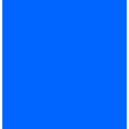
Обработка отверстий
Резьбонарезной инструмент
Инструмент ручной
Пилы, ножовки и полотна
Электроинструмент
Оснастка и приспособления
Средства защиты
Хозяйственный инвентарь
Сантехника
Смесители и комплектующие
Трубы и фитинги
Трубопроводная арматура
Системы канализации
Сифоны и запчасти
Гибкая подводка и шланги
Мойки, ванны и поддоны
Санитарная керамика
Приборы учета и КИПиА
Радиаторы и отопление
Насосы и баки
Инструмент и материалы
Мебель для ванной и аксессуары
Электротехника
Кабели и провода
Электроустановочные изделия
Изделия для электромонтажа
Системы прокладки кабеля
Щитки и принадлежности