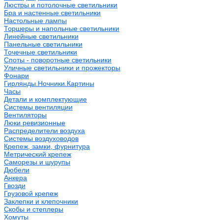
Люстры и потолочные светильники
Бра и настенные светильники
Настольные лампы
Торшеры и напольные светильники
Линейные светильники
Панельные светильники
Точечные светильники
Споты - поворотные светильники
Уличные светильники и прожекторы
Фонари
Гирлянды.Ночники.Картины
Часы
Детали и комплектующие
Системы вентиляции
Вентиляторы
Люки ревизионные
Распределители воздуха
Системы воздуховодов
Крепеж, замки, фурнитура
Метрический крепеж
Саморезы и шурупы
Дюбели
Анкера
Гвозди
Грузовой крепеж
Заклепки и клепочники
Скобы и степлеры
Хомуты