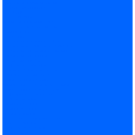
Оснастка и приспособления
Патроны сверлильные
Струбцины
Средства защиты
Хозяйственный инвентарь
Ленты, скотчи, уплотнители
Хозинвентарь
Сантехника
Смесители и комплектующие
Смесители и краны водоразборные
Смесители для мойки и раковины
Смесители для ванн и душа
Смесители для биде
Краны водоразборные
Комплектующие смесителя
Кран-буксы и диверторы
Лейки, шланги и стойки
Изливы, аэраторы и переходники
Гайки, шпильки и эксцентрики
Ремкомплекты смесителя
Трубы и фитинги
Фитинги латунные
Фитинги чугунные
Детали стальные
Муфты, контргайки, заглушки
Отводы стальные
Сгоны, бочата, резьбы
Полипропилен PP-R