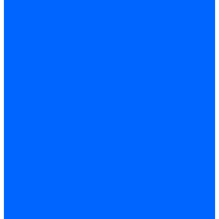
Сверла алмазные кольцевые
Чашки и фрезы по бетону
Металлорежущий инструмент
Фрезы с СМП
Торцевые с СМП
Пластины металлорежущие
Пластины сменные ISO 1832-85
Резцы токарные
Отрезные и прорезные
Подрезные
Проходные
Расточные
Резьбовые
Резцы токарные с СМП
Комплектующие резцов
Резцы с СМП наружного точения
Резцы с СМП отрезные
Резцы с СМП расточные
Фрезы
Дисковые 2 и 3-х стороние, пазовые и отрезные
Концевые из быстрореза
Концевые твердосплавные
Обработка отверстий
Развертки
Развертки машинные
Развертки ручные
Сверла по дереву, бетону и керамике
наборы и комплектующие