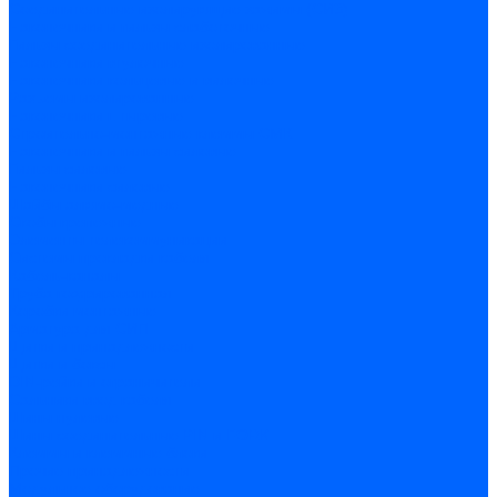
Соединительные изолирующие зажимы (СИЗ)
Наконечники и гильзы слаботочные
Гильзы соединительные изолированные
Наконечники втулочные
Наконечники кольцевые и вилочные
Разъемы изолированные
Наконечники штыревые
Строительно-монтажные клеммы СМК
Наконечники и гильзы силовые
Гильзы силовые
Наконечники силовые
Шайбы алюмо-медные
Скобы крепежные
Элементы телекоммуникации
Системы прокладки кабеля
Кабель-каналы
Труба гофрированная
Коробки монтажные
Арматура для СИП
Щитки и принадлежности
Щитки и боксы
DIN-рейки и ограничители
Сальники ввод кабеля
Шины нулевые
Шины соединительные PIN и FORK
Клеммы и клеммные блоки
Прочие принадлежности
Модульное оборудование