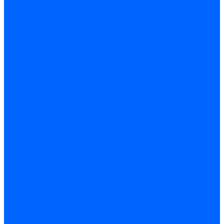
Точечные светильники
Споты - поворотные светильники
Уличные светильники и прожекторы
Фонари
Гирлянды.Ночники.Картины
Часы
Детали и комплектующие
Led - драйверы
Контроллеры
Трансформаторы электронные
Патроны и переходники цокольные
Шнуры с переключателем
Сенсоры и датчики
Прочие аксессуары
Системы вентиляции
Вентиляторы
Люки ревизионные
Распределители воздуха
Системы воздуховодов
Крепеж, замки, фурнитура
Метрический крепеж
Болты и винты
Гайки
Шайбы
Шпильки
Саморезы и шурупы
Саморез по гипсокартону
Саморез с пресшайбой