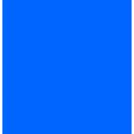
Крепеж, замки, фурнитура
Метрический крепеж
Саморезы и шурупы
Дюбели
Анкера
Гвозди
Грузовой крепеж
Заклепки и клепочники
Скобы и степлеры
Хомуты
Замки и комплектующие
Петли
Детали крепежные
Фурнитура прочая
Пены, герметики, ЛКМ
Пена монтажная и очиститель
Герметики
Пистолеты для пены и герметиков
Клеи
Лакокрасочные материалы
Растворители
Распродажа
Компания
Акции и объявления
Оплата и доставка
Контакты
...
Каталог товаров