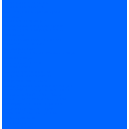
Радиаторы и отопление
Радиаторы и запчасти
комплектующие к радиаторам
радиаторы
Радиаторная арматура
Воздухоотводчики радиаторные
Клапаны (вентили) радиаторные
Автоматика
Термоголовки и сервоприводы
Термостаты и датчики
Водонагреватели
Полотенцесушители и комплектующие
Комплектующие
Полотенцесушители
Насосы и баки
Насосы циркуляционные
Инструмент и материалы
Инструмент сантехника
Кольца уплотнительные и прокладки
Лента ФУМ и Нить уплотнительная
Гель анаэробный - Лён - Паста
Мебель для ванной и аксессуары
Аксессуары для ванн и туалета
Гардины карнизы и шторки
Гладильные доски и сушилки
Мебель для ванн
Электротехника
Кабели и провода