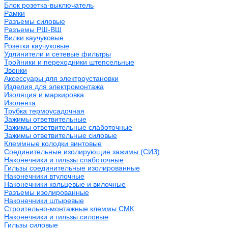
Блок розетка-выключатель
Рамки
Разъемы силовые
Разъемы РШ-ВШ
Вилки каучуковые
Розетки каучуковые
Удлинители и сетевые фильтры
Тройники и переходники штепсельные
Звонки
Аксессуары для электроустановки
Изделия для электромонтажа
Изоляция и маркировка
Изолента
Трубка термоусадочная
Зажимы ответвительные
Зажимы ответвительные слаботочные
Зажимы ответвительные силовые
Клеммные колодки винтовые
Соединительные изолирующие зажимы (СИЗ)
Наконечники и гильзы слаботочные
Гильзы соединительные изолированные
Наконечники втулочные
Наконечники кольцевые и вилочные
Разъемы изолированные
Наконечники штыревые
Строительно-монтажные клеммы СМК
Наконечники и гильзы силовые
Гильзы силовые