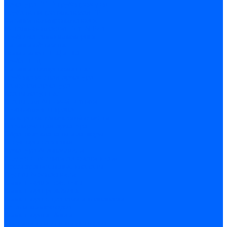
Арматура PP-R трубопроводов
Труба полипропиленовая PP-R
Фитинги полипропиленовые
Металлопопластик Pex-Al-Pex
Трубы маталлополимерные
Фитинги обжимные
Полиэтилен ПНД и ПЭ
Труба ПНД
Фитинги компрессионные
Трубопроводная арматура
Запорная арматура
Краны латунные
Краны для бытовой техники
Ремкомплекты крана
Фильтры механической очистки
Регулирующая арматура
Обратные клапаны и затворы
Редукторы давления
Арматура безопасности
Воздухоотводчики автоматические
Предохранительные клапаны
Группы безопасности
Коллекторные системы
Коллекторы резьбовые
Коллекторы с кранами и клапанами
Детали коллекторов
Коллекторные блоки
Соединители для коллекторов