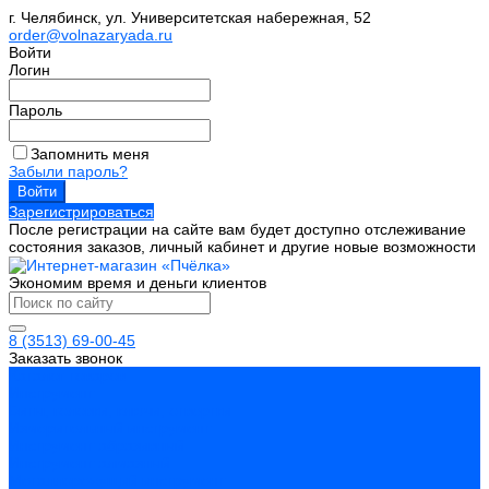
г. Челябинск, ул. Университетская набережная, 52
order@volnazaryada.ru
Войти
Логин
Пароль
Запомнить меня
Забыли пароль?
Зарегистрироваться
После регистрации на сайте вам будет доступно отслеживание
состояния заказов, личный кабинет и другие новые возможности
Экономим время и деньги клиентов
8 (3513) 69-00-45
Заказать звонок
Каталог товаров
Инструмент
Биты, головки, ключи, отвертки
Измерительный инструмент
Инструмент абразивный
Инструмент алмазный
Металлорежущий инструмент