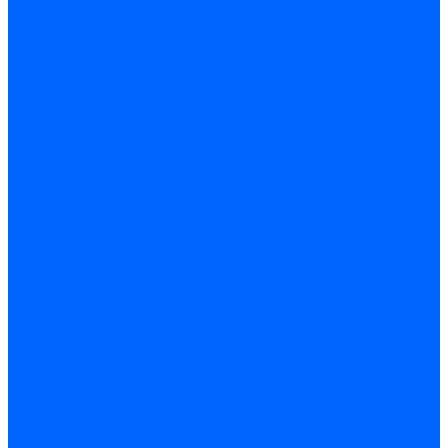
Системы канализации
ВК Трубы
ВК Фасонные части
Манжеты и кольца
Сифоны и запчасти
Сифоны для моек и раковин
Сифоны гофрированные и гибкие трубы
Сифоны для ванн и поддонов
Трапы душевые
Запчасти к сифонам
Гибкая подводка и шланги
Подводка для воды
Подводка для смесителей
Шланги для стиральных машин
Мойки, ванны и поддоны
Мойки
Ванны
Комплектующие моек и ванн
Санитарная керамика
Унитазы и бачки
Умывальники и пьедесталы
Арматура для бачка
Гофры, манжеты, фановые трубы
Крышки и крепеж
Приборы учета и КИПиА
Водосчетчики
Манометры и термометры
Специальная арматура для КИП