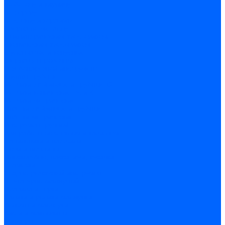
по бетону и кирпичу
по дереву
по стеклу и керамике
Сверла по металлу
c цилиндрическим хвостовиком
c коническим хвостовиком
cтупенчатые и конусные
сверла центровочные
Резьбонарезной инструмент
Клуппы трубные
Метчики дюймовые и трубные G
Метчики конические Rc и К
Метчики метрические
Плашки дюймовые и трубные
Плашки метрические
Инструмент ручной
Для работы со стеклом и кафелем
Напильники и надфили
Ножи и ножницы
Плоскогубцы, пассатижи, кусачки
Стамески
Ударно-рычажный инструмент
Штукатурно-малярный
Правила и терки
Валики и ролики малярные
Кельмы и мастерки
Кисти и макловицы
Миксеры