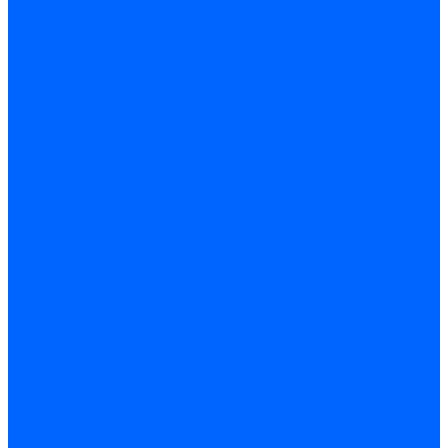
Стабилизаторы
Электродвигатели
Инструмент электрика
Зажимы
Мультимеры и индикаторы
Обжим и зачистка
Паяльники и припои
Батарейки
Освещение и светотехника
Лампы
Накаливания
Светодиодные
Светодиодные точечные и капсулы
Галогенные
Люминисцентные
Светодиодная лента
Лента и гибкий неон
Блоки питания лент
Контроллеры и диммеры
Усилители
Коннекторы для лент
Профили для лент
Люстры и потолочные светильники
Бра и настенные светильники
Настольные лампы
Торшеры и напольные светильники
Линейные светильники
Панельные светильники