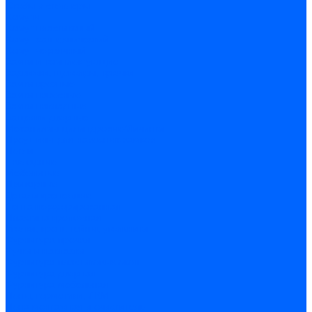
Скобы и степлеры
Хомуты
Хомут пластиковый
Хомут сантехнический
Хомут червячный
Замки и комплектующие
Задвижки, щеколды, крючки
Замки врезные
Замки навесные
Замки накладные
Защелки дверные
Механизмы цилиндровые/Личинки
Проушины для навесных замков
Петли
Накладные
Мебельные
Приварные
Детали крепежные
Лента перфорированная
Пластина крепежная
Уголки, кронштейны, угольники
Фурнитура прочая
Ручки и накладки
Фурнитура пластиковых окон
Фурнитура дверная
Фурнитура мебельная
Пены, герметики, ЛКМ
Пена монтажная и очиститель