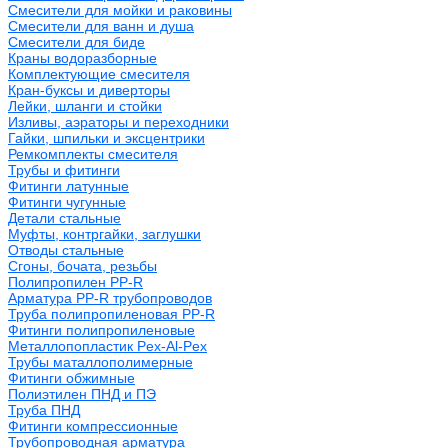
Смесители для мойки и раковины
Смесители для ванн и душа
Смесители для биде
Краны водоразборные
Комплектующие смесителя
Кран-буксы и диверторы
Лейки, шланги и стойки
Изливы, аэраторы и переходники
Гайки, шпильки и эксцентрики
Ремкомплекты смесителя
Трубы и фитинги
Фитинги латунные
Фитинги чугунные
Детали стальные
Муфты, контргайки, заглушки
Отводы стальные
Сгоны, бочата, резьбы
Полипропилен PP-R
Арматура PP-R трубопроводов
Труба полипропиленовая PP-R
Фитинги полипропиленовые
Металлопопластик Pex-Al-Pex
Трубы маталлополимерные
Фитинги обжимные
Полиэтилен ПНД и ПЭ
Труба ПНД
Фитинги компрессионные
Трубопроводная арматура