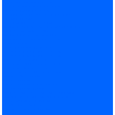
Автоматические выключатели
Устройства защитного отключения
Дифференциальные автоматы
Счетчики энергии, измерительные приборы
Счетчики энергии
Комутационное оборудование
Кнопки, переключатели, светосигнальная арматура
Выключатели миниатюрные
Кнопки, выключатели кнопочные
Концевые и путевые выключатели
Переключатели
Светосигнальные индикаторы
Контакторы и магнитные пускатели
Контакторы и магнитные пускатели
Доп устройства для контакторов
Пускатели ручные - автоматы пуска
Пускатели - автоматы пуска
Доп устройства ручных пускателей
Силовое оборудование
Предохранители
Предохранители автоматические
Предохранители плавкие
Выключатели-разъеденители (рубильники)
Силовые автоматические выключатели
Автоматизация и управление
Преобразователи частоты
Реле контроля и управления
Реле промежуточные