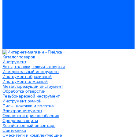
Герметики
Пистолеты для пены и герметиков
Клеи
Лакокрасочные материалы
Растворители
Распродажа
Компания
Акции и объявления
Оплата и доставка
Контакты
Каталог товаров
Инструмент
Биты, головки, ключи, отвертки
Измерительный инструмент
Инструмент абразивный
Инструмент алмазный
Металлорежущий инструмент
Обработка отверстий
Резьбонарезной инструмент
Инструмент ручной
Пилы, ножовки и полотна
Электроинструмент
Оснастка и приспособления
Средства защиты
Хозяйственный инвентарь
Сантехника
Смесители и комплектующие