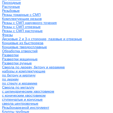
Проходные
Расточные
Резьбовые
Резцы токарные с СМП
Комплектующие резцов
Резцы с СМП наружного точения
Резцы с СМП отрезные
Резцы с СМП расточные
Фрезы
Дисковые 2 и 3-х стороние, пазовые и отрезные
Концевые из быстрореза
Концевые твердосплавные
Обработка отверстий
Развертки
Развертки машинные
Развертки ручные
Сверла по дереву, бетону и керамике
наборы и комплектующие
по бетону и кирпичу
по дереву
по стеклу и керамике
Сверла по металлу
c цилиндрическим хвостовиком
c коническим хвостовиком
cтупенчатые и конусные
сверла центровочные
Резьбонарезной инструмент
Клуппы трубные