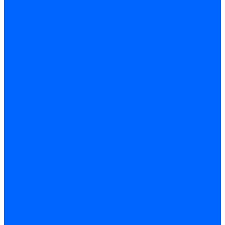
Кабели, провода, шнуры
Кабель коаксиальный (телевизионный)
Кабель связи (информационный)
Электроустановочные изделия
Розетки
Розетки силовые (штепсельные)
Розетки информационные
Розетки телевизионные
Вилки и гнезда штепсельные
Выключатели
Блок розетка-выключатель
Рамки
Разъемы силовые
Разъемы РШ-ВШ
Вилки каучуковые
Розетки каучуковые
Удлинители и сетевые фильтры
Тройники и переходники штепсельные
Звонки
Аксессуары для электроустановки
Изделия для электромонтажа
Изоляция и маркировка
Изолента
Трубка термоусадочная
Зажимы ответвительные
Зажимы ответвительные слаботочные
Зажимы ответвительные силовые
Клеммные колодки винтовые