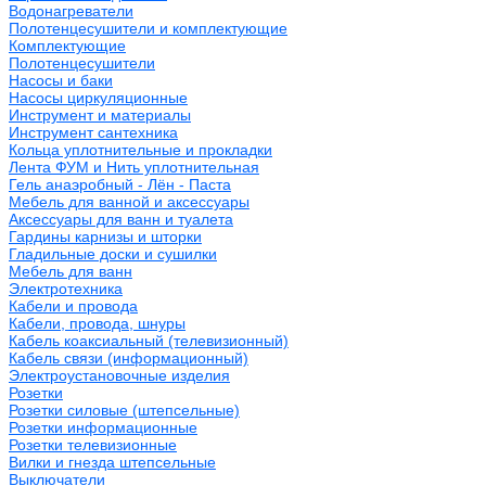
Водонагреватели
Полотенцесушители и комплектующие
Комплектующие
Полотенцесушители
Насосы и баки
Насосы циркуляционные
Инструмент и материалы
Инструмент сантехника
Кольца уплотнительные и прокладки
Лента ФУМ и Нить уплотнительная
Гель анаэробный - Лён - Паста
Мебель для ванной и аксессуары
Аксессуары для ванн и туалета
Гардины карнизы и шторки
Гладильные доски и сушилки
Мебель для ванн
Электротехника
Кабели и провода
Кабели, провода, шнуры
Кабель коаксиальный (телевизионный)
Кабель связи (информационный)
Электроустановочные изделия
Розетки
Розетки силовые (штепсельные)
Розетки информационные
Розетки телевизионные
Вилки и гнезда штепсельные
Выключатели