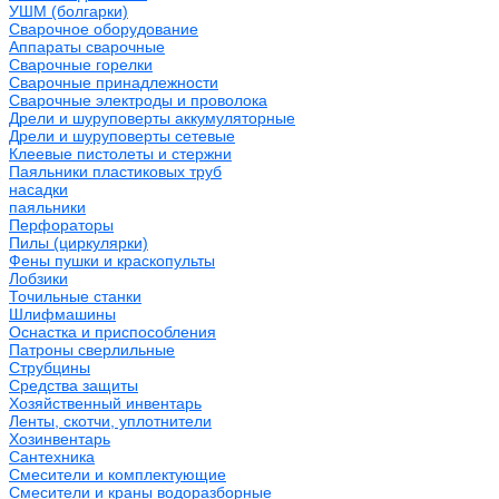
УШМ (болгарки)
Сварочное оборудование
Аппараты сварочные
Сварочные горелки
Сварочные принадлежности
Сварочные электроды и проволока
Дрели и шуруповерты аккумуляторные
Дрели и шуруповерты сетевые
Клеевые пистолеты и стержни
Паяльники пластиковых труб
насадки
паяльники
Перфораторы
Пилы (циркулярки)
Фены пушки и краскопульты
Лобзики
Точильные станки
Шлифмашины
Оснастка и приспособления
Патроны сверлильные
Струбцины
Средства защиты
Хозяйственный инвентарь
Ленты, скотчи, уплотнители
Хозинвентарь
Сантехника
Смесители и комплектующие
Смесители и краны водоразборные